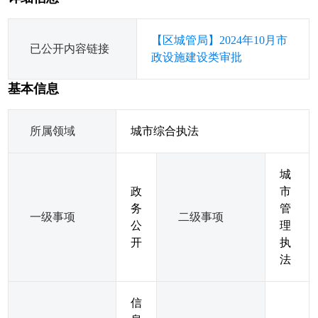
【区城管局】2024年10月市
已公开内容链接
政设施建设类审批
基本信息
所属领域
城市综合执法
城
政
市
务
管
一级事项
二级事项
公
理
开
执
法
信