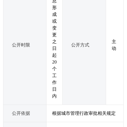
息
形
成
或
变
更
之
主
公开时限
公开方式
日
动
起
20
个
工
作
日
内
公开依据
根据城市管理行政审批相关规定