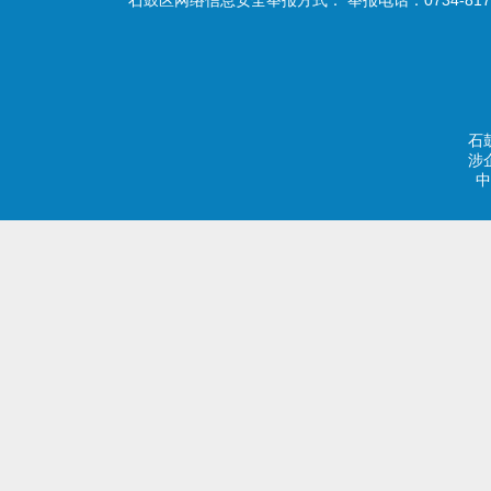
石
涉
中