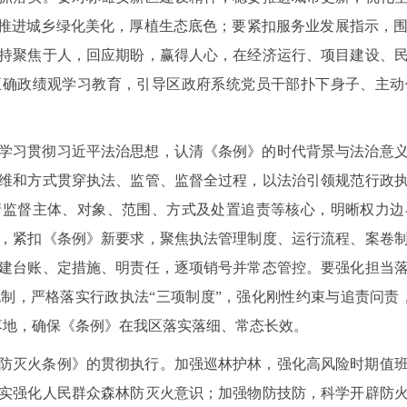
同推进城乡绿化美化，厚植生态底色；要紧扣服务业发展指示，
持聚焦于人，回应期盼，赢得人心，在经济运行、项目建设、
正确政绩观学习教育，引导区政府系统党员干部扑下身子、主动
学习贯彻习近平法治思想，认清《条例》的时代背景与法治意
维和方式贯穿执法、监管、监督全过程，以法治引领规范行政
清监督主体、对象、范围、方式及处置追责等核心，明晰权力边
，紧扣《条例》新要求，聚焦执法管理制度、运行流程、案卷
建台账、定措施、明责任，逐项销号并常态管控。要强化担当
制，严格落实行政执法“三项制度”，强化刚性约束与追责问责
落地，确保《条例》在我区落实落细、常态长效。
防灭火条例》的贯彻执行。加强巡林护林，强化高风险时期值
实强化人民群众森林防灭火意识；加强物防技防，科学开辟防