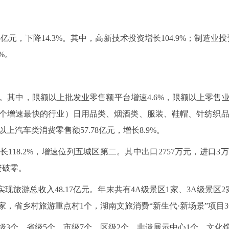
亿元，下降14.3%。其中，高新技术投资增长104.9%；制造业投资
%。
%。其中，限额以上批发业零售额平台增速4.6%，限额以上零售业
增速最快的行业）日用品类、烟酒类、服装、鞋帽、针纺织品类商品
上汽车类消费零售额57.78亿元，增长8.9%。
长118.2%，增速位列五城区第二。其中出口2757万元，进口3
资破零。
，实现旅游总收入48.17亿元。年末共有4A级景区1家、3A级景
家，省乡村旅游重点村1个，湖南文旅消费“新生代·新场景”项目
3个、省级5个、市级7个、区级2个，非遗展示中心1个，文化馆