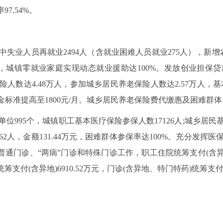
7.54%。
其中失业人员再就业2494人（含就业困难人员就业275人），新
2%，城镇零就业家庭实现动态就业援助达100%。发放创业担保
险人数达4.48万人，参加城乡居民养老保险人数达2.57万人，
金标准提高至1800元/月。城乡居民养老保险费代缴惠及困难群体1
单位995个，城镇职工基本医疗保险参保人数17126人;城乡居民基
人，金额131.44万元，困难群体参保率达100%。充分发挥医保
进普通门诊、“两病”门诊和特殊门诊工作，职工住院统筹支付(含异地)
统筹支付(含异地)6910.52万元，门诊(含异地、特门特药)统筹支付2