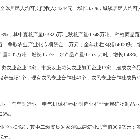
全体居民人均可支配收入54244元，增长3.2%，城镇居民人均可支配
.03%，其中夏粮产量0.3325万吨;秋粮产量0.348万吨。种植
万亩；争取农业产业化专项资金15万元；全年出栏肉猪14000头，增长0
量0.05万吨，增长0.75%；水产品产量0.2531万吨，增长1.48%
类农业企业29家，市级以上龙头农业加工企业17家，建成农产品基
猪养殖场1个，现有农民专业合作社49个，农民专业合作社成员5
业、汽车制造业、电气机械和器材制造业和非金属矿物制品业4大
23%。
企业34家，其中二级资质34家;完成建筑业总产值36.9亿元；
6亿元。