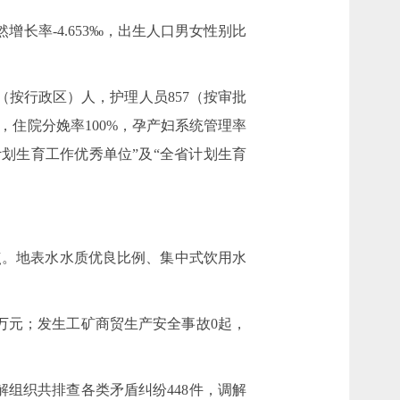
然增长率-4.653‰，出生人口男女性别比
1（按行政区）人，护理人员857（按审批
5人，住院分娩率100%，孕产妇系统管理率
全省计划生育工作优秀单位”及“全省计划生育
个百分点。地表水水质优良比例、集中式饮用水
万元；发生工矿商贸生产安全事故0起，
解组织共排查各类矛盾纠纷448件，调解