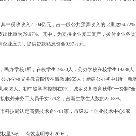
，其中税收收入21.04亿元，占一般公共预算收入的比重达94.72
支出比重为79.97%。其中，为支持企业复工复产，拨付企业各类
缓解企业压力，提供贷款贴息资金9.97万元。
，民办学校1所；在校学生19630人，公办学校在校学生19288人
人；公办学校义务教育阶段在编教师955人；新建公办初中1所，新增
儿4839人。初中辍学率控制在0%，城乡义务教育秋季“一费制”
接收外来务工人员子女779名，占新生学生人数的22.68%。
市科技局认定高新技术企业61家，市级以上企业技术中心5家，
权量34件，有效发明专利209件。