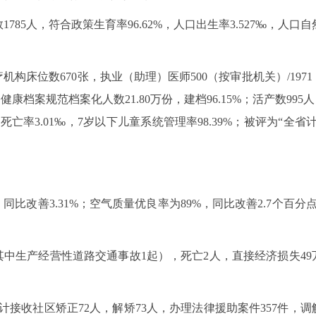
785人，符合政策生育率96.62%，人口出生率3.527‰，人口自
机构床位数670张，执业（助理）医师500（按审批机关）/197
健康档案规范档案化人数21.80万份，建档96.15%；活产数99
童死亡率3.01‰，7岁以下儿童系统管理率98.39%；被评为“
g/m3，同比改善3.31%；空气质量优良率为89%，同比改善2.7
其中生产经营性道路交通事故1起），死亡2人，直接经济损失49
计接收社区矫正72人，解矫73人，办理法律援助案件357件，调