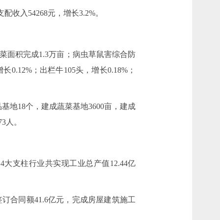
收入54268元，增长3.2%。
商品蔬菜面积完成1.3万亩；病虫草鼠害综合防
.12%；出栏牛105头，增长0.18%；
。
地18个，建成蔬菜基地3600亩，建成
73人。
支柱行业共实现工业总产值12.44亿
签订合同额41.6亿元，完成房屋建筑施工